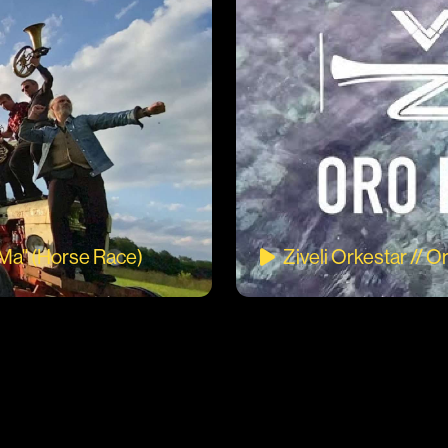
i-Ma" (Horse Race)
Ziveli Orkestar // Or