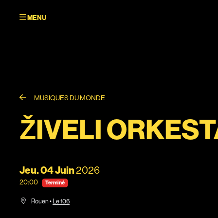
Aller au contenu principal
MUSIQUES DU MONDE
ŽIVELI ORKES
Jeu.
04
Juin
2026
20:00
Terminé
Rouen
•
Le 106