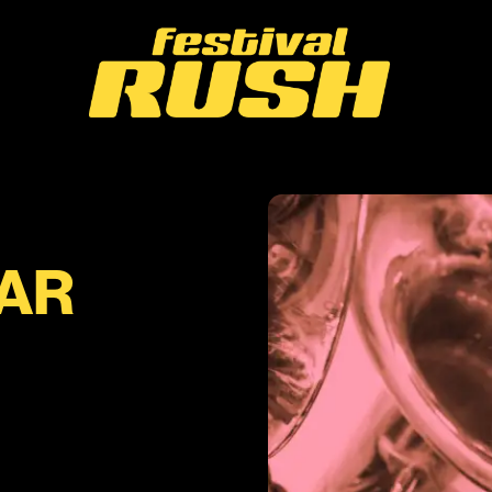
Édito
TAR
Programmation
Médias
Infos
Rétrospective
Partenaires