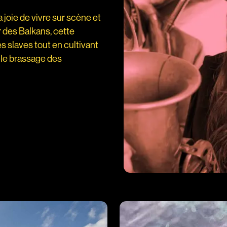
 joie de vivre sur scène et
r des Balkans, cette
es slaves tout en cultivant
 le brassage des