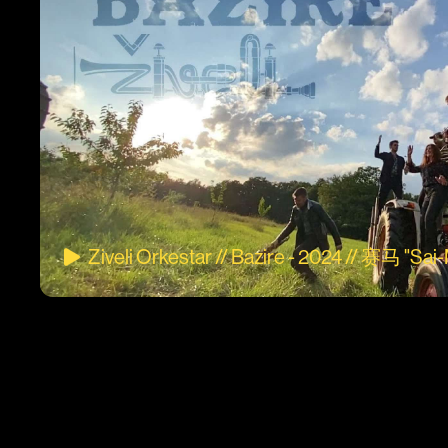
Ziveli Orkestar // Bazire - 2024 // 赛马 "Sa